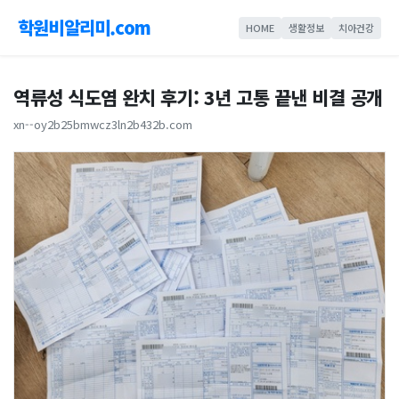
학원비알리미.com
HOME
생활정보
치아건강
역류성 식도염 완치 후기: 3년 고통 끝낸 비결 공개
xn--oy2b25bmwcz3ln2b432b.com