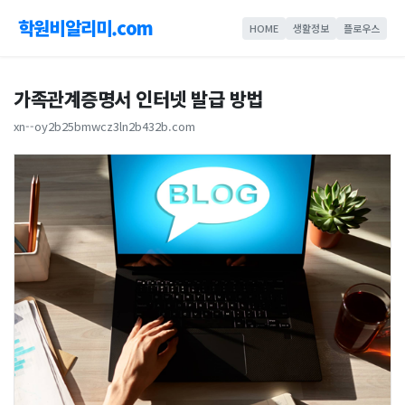
학원비알리미.com
HOME
생활정보
플로우스
가족관계증명서 인터넷 발급 방법
xn--oy2b25bmwcz3ln2b432b.com