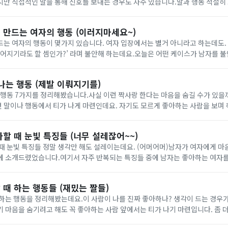
만 직접적인 말을 통해 신호를 보내는 경우도 자주 있습니다.말과 행동 적절히
끼하지 않고 달콤하게 표현한다면 너무 귀엽겠죠?사랑스러운 시간을 보내기 전에 
 만드는 여자의 행동 (이러지마세요~)
는 여자의 행동이 몇가지 있습니다. 여자 입장에서는 별거 아니라고 하는데도. 
 헤어지기라도 할 셈인가?’ 라며 불안해 하는데요.오늘은 어떤 케이스가 남자를 불
번 알아보겠습니다.아래에서 확인해보세요.
나는 행동 (제발 이뤄지기를)
 행동 7가지를 정리해봤습니다.사실 이런 짝사랑 한다는 마음을 숨길 수가 있을
말이나 행동에서 티가 나게 마련인데요. 자기도 모르게 좋아하는 사람을 보며 하
 숨어 있기 마련입니다. 오늘은 짝사랑 할 때 티나는 행동을 모아보았습니다.아
할 때 눈빛 특징들 (너무 설레잖어~~)
때 눈빛 특징들 정말 생각만 해도 설레이는데요. (어머어머)남자가 여자에게 마음
에 소개드렸었습니다.여기서 자주 반복되는 특징들 중에 남자는 좋아하는 여자를
다보지 못하고 회피한다는 내용이 있었는데요.일단 좋아하는 사람이라면 계속 눈
때 하는 행동들 (재밌는 짤들)
하는 행동을 정리해봤는데요.이 사람이 나를 진짜 좋아하나? 생각이 드는 경우
 마음을 숨기려고 해도 꼭 좋아하는 사람 앞에서는 티가 나기 마련입니다. 좀 
겠죠?아래에서 확인해보세요.