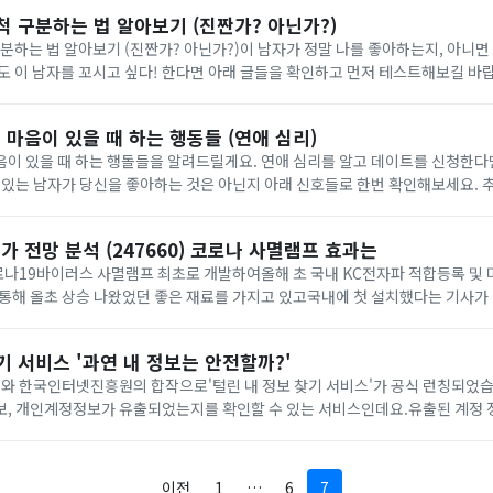
척 구분하는 법 알아보기 (진짠가? 아닌가?)
구분하는 법 알아보기 (진짠가? 아닌가?)이 남자가 정말 나를 좋아하는지, 아니면
도 이 남자를 꼬시고 싶다! 한다면 아래 글들을 확인하고 먼저 테스트해보길 바
4가지 (진짜 무관심? vs ‘없는 척’)아래에서 확인해보세요.
마음이 있을 때 하는 행동들 (연애 심리)
이 있을 때 하는 행돌들을 알려드릴게요. 연애 심리를 알고 데이트를 신청한다면
있는 남자가 당신을 좋아하는 것은 아닌지 아래 신호들로 한번 확인해보세요. 
치할 수 있다면 당신은 연애에 있어 더 유리한 포지션을 차지할 수 있습니다.남
 전망 분석 (247660) 코로나 사멸램프 효과는
나19바이러스 사멸램프 최초로 개발하여올해 초 국내 KC전자파 적합등록 및 
통해 올초 상승 나왔었던 좋은 재료를 가지고 있고국내에 첫 설치했다는 기사가
했습니다.장 마감 후 시외 상한가로 마감하여 더 강한 상승으로 오늘을 기대하
기 서비스 '과연 내 정보는 안전할까?'
 한국인터넷진흥원의 합작으로'털린 내 정보 찾기 서비스'가 공식 런칭되었습
보, 개인계정정보가 유출되었는지를 확인할 수 있는 서비스인데요.유출된 계정
를 막을 수 있는 방법을 알려주는 등이 시대에 꼭 필요한 서비스라고 생각이 
...
이전
1
…
6
7