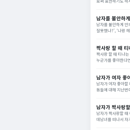
로써 표현하기도 하지
내는 이 남자. 느
를 보내는지...
남자를 불안하게
남자를 불안하게 만드
잘못했나?’, ‘나랑
동인지 아래에서 한
짝사랑 할 때 티
짝사랑 할 때 티나는
누군가를 좋아한다면 
람의 진짜 속 마음이
남자가 여자 좋아
남자가 여자 좋아할 
동들에 대해 지난번
마주치면 똑바로 쳐
련인데요. 매...
남자가 짝사랑할 
남자가 짝사랑할 때 
데남녀를 떠나서 자기
남자라면 더욱 그렇